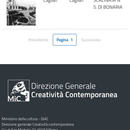
Cagliari
Cagliari
SCALINATA N.
S. DI BONARIA
Precedente
Pagina
1
Successiva
Pagina
Pagina
Ministero della cultura - DiAC
Direzione generale Creatività contemporanea
Via di San Michele 22, 00153 Roma