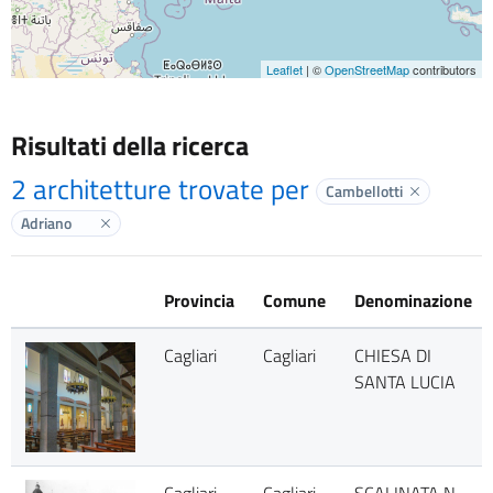
Leaflet
| ©
OpenStreetMap
contributors
Risultati della ricerca
2 architetture trovate per
Cambellotti
Elimina lab
Adriano
Elimina label
Provincia
Comune
Denominazione
Cagliari
Cagliari
CHIESA DI
SANTA LUCIA