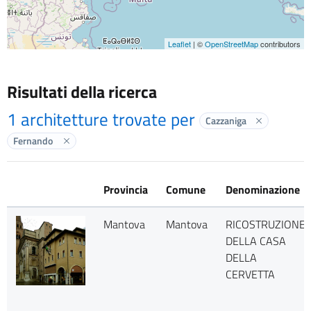
Leaflet
| ©
OpenStreetMap
contributors
Risultati della ricerca
1 architetture trovate per
Cazzaniga
Elimina labe
Fernando
Elimina label
Provincia
Comune
Denominazione
Mantova
Mantova
RICOSTRUZIONE
DELLA CASA
DELLA
CERVETTA