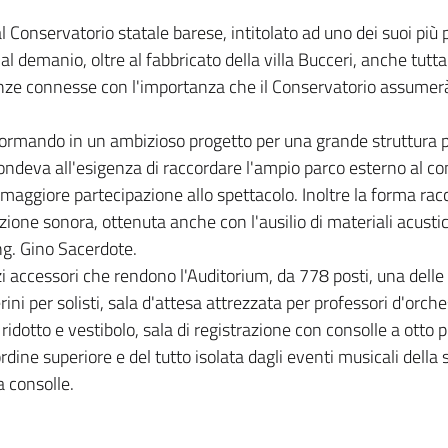
Conservatorio statale barese, intitolato ad uno dei suoi più pr
al demanio, oltre al fabbricato della villa Bucceri, anche tutta
igenze connesse con l'importanza che il Conservatorio assumerà
sformando in un ambizioso progetto per una grande struttura p
ondeva all'esigenza di raccordare l'ampio parco esterno al con
maggiore partecipazione allo spettacolo. Inoltre la forma rac
ione sonora, ottenuta anche con l'ausilio di materiali acustici 
ng. Gino Sacerdote.
zi accessori che rendono l'Auditorium, da 778 posti, una delle 
 per solisti, sala d'attesa attrezzata per professori d'orchest
ridotto e vestibolo, sala di registrazione con consolle a otto pi
dine superiore e del tutto isolata dagli eventi musicali della
 consolle.