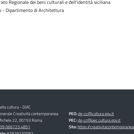
to Regionale dei beni culturali e dell'identità siciliana
mo - Dipartimento di Architettura
ella cultura - DiAC
generale Creatività contemporanea
PEO:
dg-cc@cultura.gov.it
 Michele 22, 00153 Roma
PEC:
dg-cc@pec.cultura.gov.it
39 066723 4851
Sito:
https://creativitacontemporanea.
ale:
97829270582