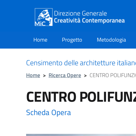
Home
Progetto
Metodologia
current
Censimento delle architetture italia
Home
>
Ricerca Opere
>
CENTRO POLIFUNZ
CENTRO POLIFUN
Scheda Opera