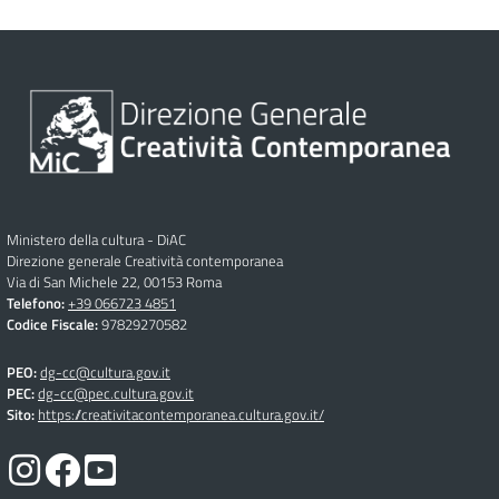
Ministero della cultura - DiAC
Direzione generale Creatività contemporanea
Via di San Michele 22, 00153 Roma
Telefono:
+39 066723 4851
Codice Fiscale:
97829270582
PEO:
dg-cc@cultura.gov.it
PEC:
dg-cc@pec.cultura.gov.it
Sito:
https://creativitacontemporanea.cultura.gov.it/