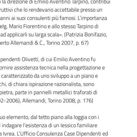
to la direzione di Emilio Aventino Tarpino, contribuì
ruttivi che lo rendevano accettabile presso un
 anni ai suoi consulenti più famosi. L’importanza
Helg, Mario Fiorentino e allo stesso Tarpino di
ad applicarli su larga scala». (Patrizia Bonifazio,
berto Allemandi & C., Torino 2007, p. 67)
ipendenti Olivetti, di cui Emilio Aventino fu
 fornire assistenza tecnica nella progettazione e
o, caratterizzato da uno sviluppo a un piano e
hi, di chiara ispirazione razionalista, sono
etra, parte in pannelli metallici traforati di
02-2006), Allemandi, Torino 2008, p. 176)
o elemento, dal tetto piano alla loggia con i
 indagare l’esistenza di un lessico familiare
i a Ivrea. L’Ufficio Consulenza Case Dipendenti ed