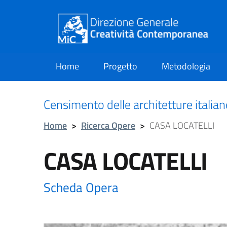
Home
Progetto
Metodologia
current
Censimento delle architetture italia
Home
>
Ricerca Opere
>
CASA LOCATELLI
CASA LOCATELLI
Scheda Opera