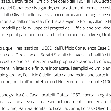
lizzati. L’attività dell’Ufficio, che operò dal 1954 al 1968 sot
vrea e del Canavese divulgando, con adattamenti formali e cost
 dalla Olivetti nelle realizzazioni commissionate negli stessi
moniata dalla richiesta effettuata a Figini e Pollini, Albini e 
modelli per lo sviluppo dei progetti dell’Ufficio, che provvide 
norme per il patrimonio dell'architettura moderna a Ivrea, Um
 tra quelli realizzati dall’UCCD (dall’Ufficio Consulenza Case D
va della Direzione dei Servizi Sociali che aveva la finalità di
la costruzione o a interventi sulla propria abitazione. L’edifici
nti in laterizio e finiture intonacate. I semplici volumi bianc
o giardino, l’edificio è delimitato da una recinzione parte in pi
orrino, Guida all'architettura del Novecento in Piemonte (19
nografica è la Casa Locatelli. Datata 1952, riporta in ogni su
zionalista che aveva a Ivrea esempi fondamentali per cercare di
Carlo Olmo, Patrizia Bonifazio, Luca Lazzarini, Le case Olivett