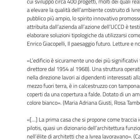
cui sviluppò circa 400 progetti, molti dei quali rea
a elevare la qualità dell’ambiente costruito di I
pubblico più ampio, lo spirito innovativo promosso
attribuita dall’azienda all’azione dell’UCCD è testi
elaborare soluzioni tipologiche da utilizzarsi come 
Enrico Giacopelli, Il paesaggio futuro. Letture e 
«L’edificio è sicuramente uno dei più significativi
direttore dal 1954 al 1968). Una struttura operati
nella direzione lavori ai dipendenti interessati al
mezzo fuori terra, è in calcestruzzo con tamponame
coperti da una copertura a falde. Dotato di un ampi
colore bianco». (Maria Adriana Giusti, Rosa Tamb
«[…] La prima casa che si propone come traccia ico
pilotis, quasi un dizionario dell’architettura fun
nell’élite di architetti che a Ivrea lavoravano». (