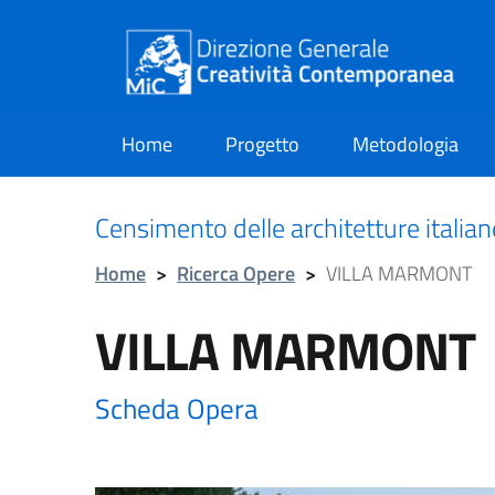
Home
Progetto
Metodologia
current
Censimento delle architetture italia
Home
>
Ricerca Opere
>
VILLA MARMONT
VILLA MARMONT
Scheda Opera