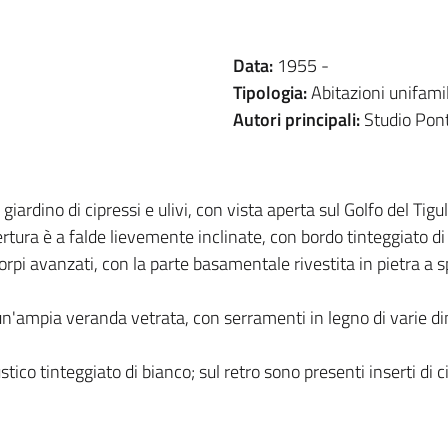
Data:
1955 -
Tipologia:
Abitazioni unifamil
Autori principali:
Studio Pont
iardino di cipressi e ulivi, con vista aperta sul Golfo del Tigul
tura è a falde lievemente inclinate, con bordo tinteggiato di
rpi avanzati, con la parte basamentale rivestita in pietra a s
a un'ampia veranda vetrata, con serramenti in legno di varie d
co tinteggiato di bianco; sul retro sono presenti inserti di cio