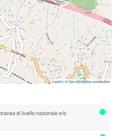
Leaflet
| ©
OpenStreetMap
contributors
poranea di livello nazionale e/o