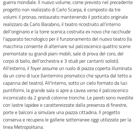
guerra mondiale. Il nuovo volume, come previsto nel precedente
progetto non realizzato di Carlo Scarpa, è composto da tre
volumi: il pronao, restaurato mantenendo il porticato originale
realizzaro da Carlo Barabino, il teatro ricostruito all'interno
dell'originario e la torre scenica costruita ex novo che racchiude
l'apparato tecnologico per il funzionamento del nuovo teatro (la
macchina consente di alternare sul palcoscenico quattro scene
premontate su grandi piani mobili, sale di prova del coro, del
corpo di ballo, dell'orchestra e 3 studi per cantanti solisti).
All'esterno, il foyer assume un ruolo di piazza coperta illuminata
da un cono di luce (lanternino prismatico che spunta dal tetto a
capanna del teatro). All'interno, sotto un cielo formato da luci
puntiformi, la grande sala si apre a cavea verso il palcoscenico
incorniciato da 2 grandi colonne tronche. Le pareti sono rivestite
con lastre lapidee e carattereizzate dalla presenza di finestre,
porte e balconi a simulare una piazza cittadina. Il progetto
conserva e recupera le gallerie sotterranee oggi utilizzate per la
linea Metropolitana.