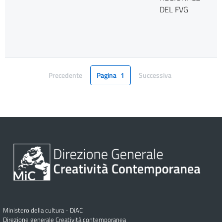
DEL FVG
Precedente
Pagina
1
Successiva
Pagina
Pagina
Ministero della cultura - DiAC
Direzione generale Creatività contemporanea