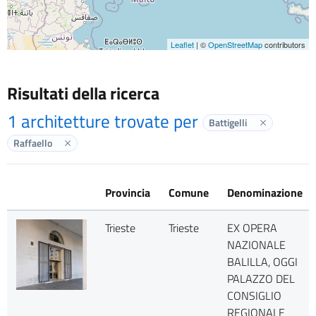
Leaflet
| ©
OpenStreetMap
contributors
Risultati della ricerca
1 architetture trovate per
Battigelli
Elimina labe
Raffaello
Elimina label
Provincia
Comune
Denominazione
Trieste
Trieste
EX OPERA
NAZIONALE
BALILLA, OGGI
PALAZZO DEL
CONSIGLIO
REGIONALE