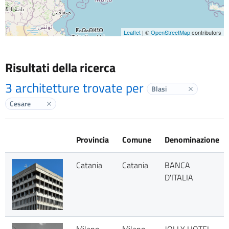
Leaflet
| ©
OpenStreetMap
contributors
Risultati della ricerca
3 architetture trovate per
Blasi
Elimina labe
Cesare
Elimina label
Provincia
Comune
Denominazione
Catania
Catania
BANCA
D'ITALIA