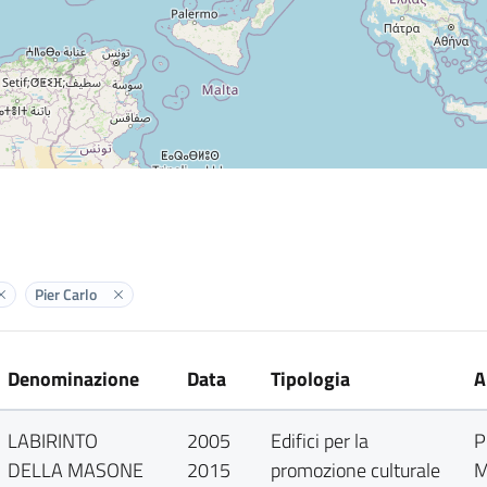
Pier Carlo
Elimina label
Elimina label
Denominazione
Data
Tipologia
A
LABIRINTO
2005
Edifici per la
P
DELLA MASONE
2015
promozione culturale
M