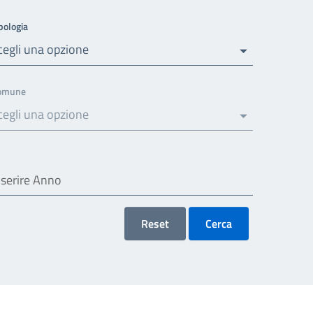
pologia
cegli una opzione
omune
cegli una opzione
Reset
Cerca