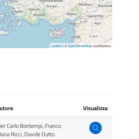
Leaflet
| ©
OpenStreetMap
contributors
utore
Visualizza
ier Carlo Bontempi, Franco
aria Ricci, Davide Dutto