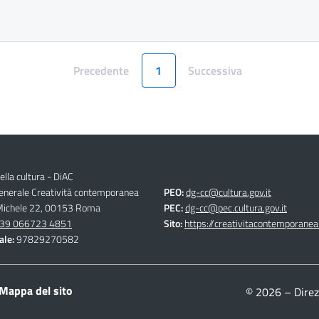
Precedente
1
Successiva
Pagina
Pagina
ella cultura - DiAC
generale Creatività contemporanea
PEO:
dg-cc@cultura.gov.it
 Michele 22, 00153 Roma
PEC:
dg-cc@pec.cultura.gov.it
39 066723 4851
Sito:
https://creativitacontemporanea.
ale:
97829270582
Mappa del sito
© 2026 – Direz