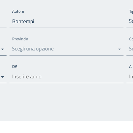
Autore
Ti
S
Provincia
C
Scegli una opzione
S
DA
A