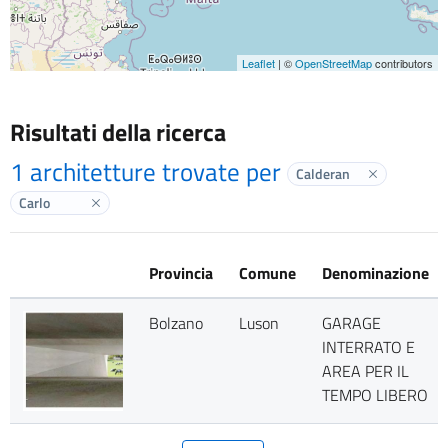
Leaflet
| ©
OpenStreetMap
contributors
Risultati della ricerca
1 architetture trovate per
Calderan
Elimina labe
Carlo
Elimina label
Provincia
Comune
Denominazione
Bolzano
Luson
GARAGE
INTERRATO E
AREA PER IL
TEMPO LIBERO