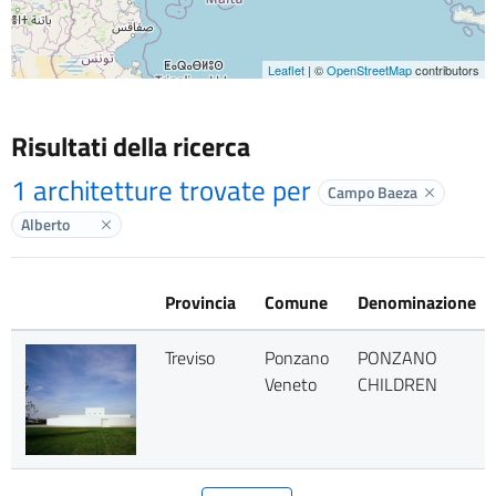
Leaflet
| ©
OpenStreetMap
contributors
Risultati della ricerca
1 architetture trovate per
Campo Baeza
Elimina la
Alberto
Elimina label
Provincia
Comune
Denominazione
Treviso
Ponzano
PONZANO
Veneto
CHILDREN