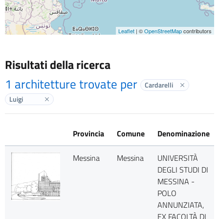
Leaflet
| ©
OpenStreetMap
contributors
Risultati della ricerca
1 architetture trovate per
Cardarelli
Elimina labe
Luigi
Elimina label
Provincia
Comune
Denominazione
Messina
Messina
UNIVERSITÀ
DEGLI STUDI DI
MESSINA -
POLO
ANNUNZIATA,
EX FACOLTÀ DI