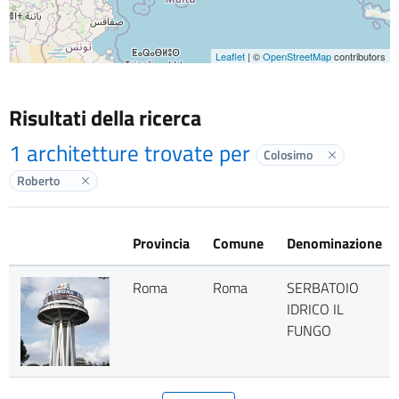
Leaflet
| ©
OpenStreetMap
contributors
Risultati della ricerca
1 architetture trovate per
Colosimo
Elimina labe
Roberto
Elimina label
Provincia
Comune
Denominazione
Roma
Roma
SERBATOIO
IDRICO IL
FUNGO