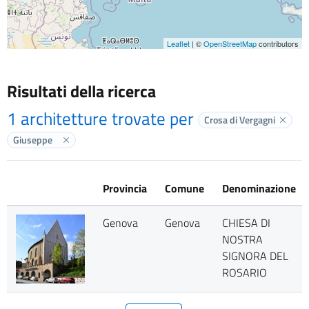
Leaflet
| ©
OpenStreetMap
contributors
Risultati della ricerca
1 architetture trovate per
Crosa di Vergagni
Elimin
Giuseppe
Elimina label
Provincia
Comune
Denominazione
Genova
Genova
CHIESA DI
NOSTRA
SIGNORA DEL
ROSARIO