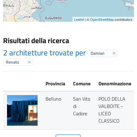
Leaflet
| ©
OpenStreetMap
contributors
Risultati della ricerca
2 architetture trovate per
Damian
Elimina labe
Renato
Elimina label
Provincia
Comune
Denominazione
Belluno
San Vito
POLO DELLA
di
VALBOITE -
Cadore
LICEO
CLASSICO