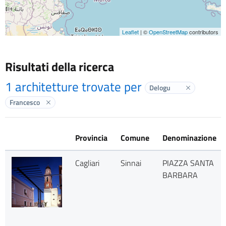
Leaflet
| ©
OpenStreetMap
contributors
Risultati della ricerca
1 architetture trovate per
Delogu
Elimina labe
Francesco
Elimina label
Provincia
Comune
Denominazione
Cagliari
Sinnai
PIAZZA SANTA
BARBARA