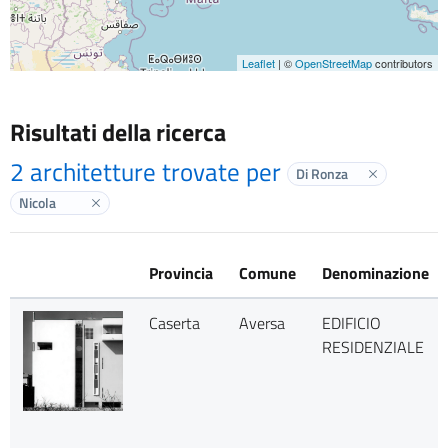
Leaflet
| ©
OpenStreetMap
contributors
Risultati della ricerca
2 architetture trovate per
Di Ronza
Elimina labe
Nicola
Elimina label
Provincia
Comune
Denominazione
Caserta
Aversa
EDIFICIO
RESIDENZIALE