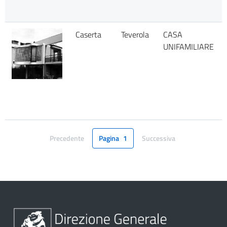
Caserta
Teverola
CASA
UNIFAMILIARE
Precedente
Pagina
1
Successiva
Pagina
Pagina