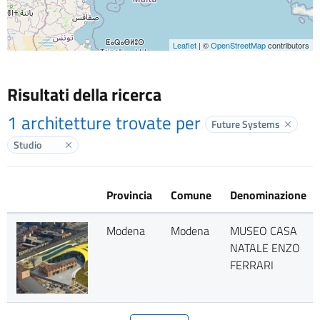
Leaflet
| ©
OpenStreetMap
contributors
Risultati della ricerca
1 architetture trovate per
Future Systems
Elimina
Studio
Elimina label
Provincia
Comune
Denominazione
Modena
Modena
MUSEO CASA
NATALE ENZO
FERRARI