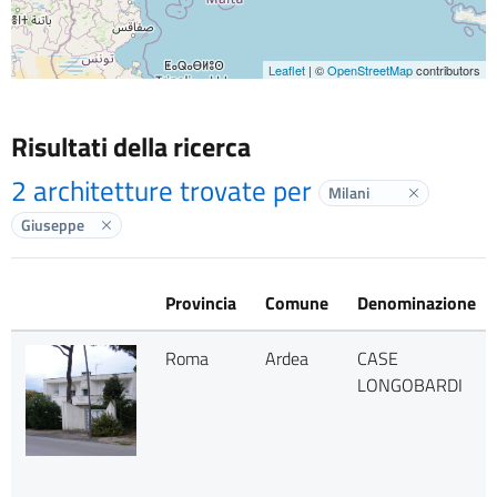
Leaflet
| ©
OpenStreetMap
contributors
Risultati della ricerca
2 architetture trovate per
Milani
Elimina labe
Giuseppe
Elimina label
Provincia
Comune
Denominazione
Roma
Ardea
CASE
LONGOBARDI