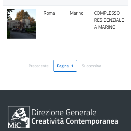
Roma
Marino
COMPLESSO
RESIDENZIALE
A MARINO
Precedente
Pagina
1
Successiva
Pagina
Pagina