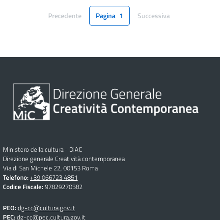
Precedente
Pagina
1
Successiva
Pagina
Pagina
Ministero della cultura - DiAC
Direzione generale Creatività contemporanea
Via di San Michele 22, 00153 Roma
Telefono:
+39 066723 4851
Codice Fiscale:
97829270582
PEO:
dg-cc@cultura.gov.it
PEC:
dg-cc@pec.cultura.gov.it