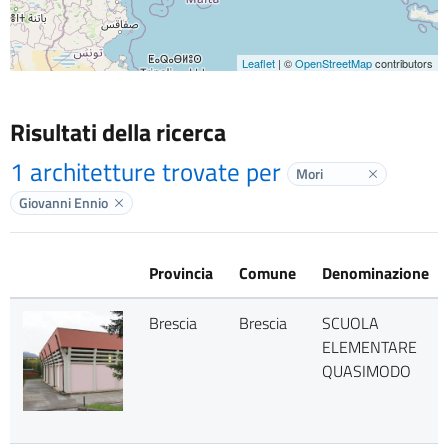
Leaflet
| ©
OpenStreetMap
contributors
Risultati della ricerca
1 architetture trovate per
Mori
Elimina labe
Giovanni Ennio
Elimina label
Provincia
Comune
Denominazione
Brescia
Brescia
SCUOLA
ELEMENTARE
QUASIMODO