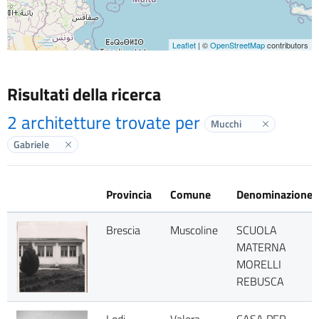
Leaflet
| ©
OpenStreetMap
contributors
Risultati della ricerca
2 architetture trovate per
Mucchi
Elimina labe
Gabriele
Elimina label
Provincia
Comune
Denominazione
Brescia
Muscoline
SCUOLA
MATERNA
MORELLI
REBUSCA