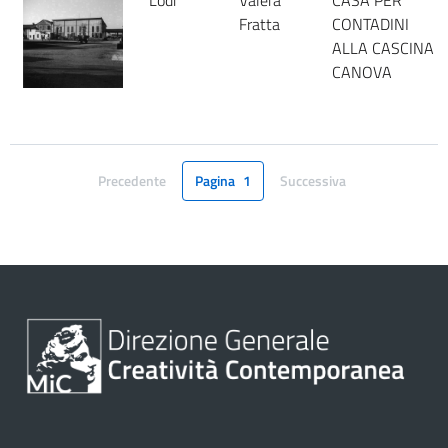
Lodi
Valera
CASA PER
Fratta
CONTADINI
ALLA CASCINA
CANOVA
Precedente
Pagina
1
Successiva
Pagina
Pagina