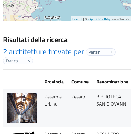
Leaflet
| ©
OpenStreetMap
contributors
Risultati della ricerca
2 architetture trovate per
Panzini
Elimina labe
Franco
Elimina label
Provincia
Comune
Denominazione
Pesaro e
Pesaro
BIBLIOTECA
Urbino
SAN GIOVANNI