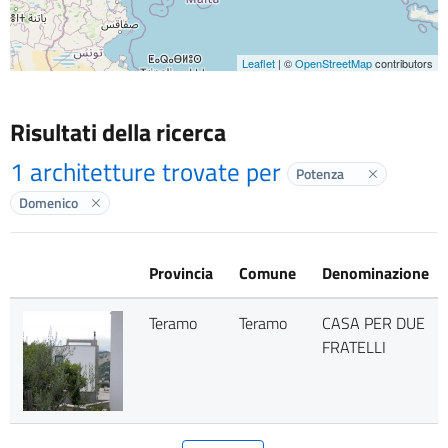
Leaflet
| ©
OpenStreetMap
contributors
Risultati della ricerca
1 architetture trovate per
Potenza
Elimina labe
Domenico
Elimina label
Provincia
Comune
Denominazione
Teramo
Teramo
CASA PER DUE
FRATELLI