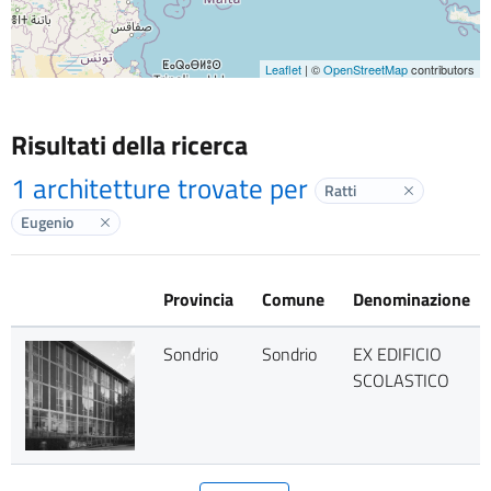
Leaflet
| ©
OpenStreetMap
contributors
Risultati della ricerca
1 architetture trovate per
Ratti
Elimina labe
Eugenio
Elimina label
Provincia
Comune
Denominazione
Sondrio
Sondrio
EX EDIFICIO
SCOLASTICO