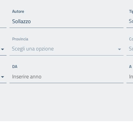
Autore
Ti
S
Provincia
C
Scegli una opzione
S
DA
A