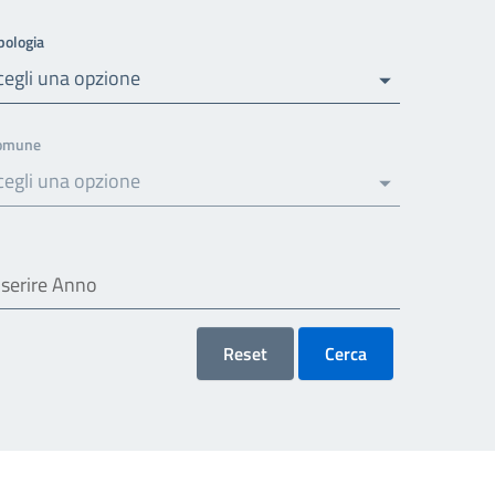
pologia
cegli una opzione
omune
cegli una opzione
Reset
Cerca