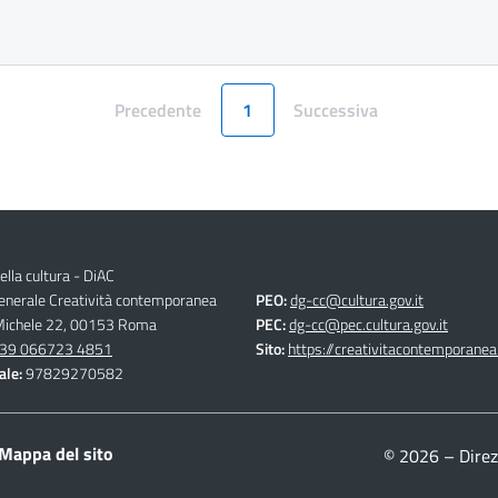
Precedente
1
Successiva
Pagina
Pagina
ella cultura - DiAC
generale Creatività contemporanea
PEO:
dg-cc@cultura.gov.it
 Michele 22, 00153 Roma
PEC:
dg-cc@pec.cultura.gov.it
39 066723 4851
Sito:
https://creativitacontemporanea.
ale:
97829270582
Mappa del sito
© 2026 – Direz