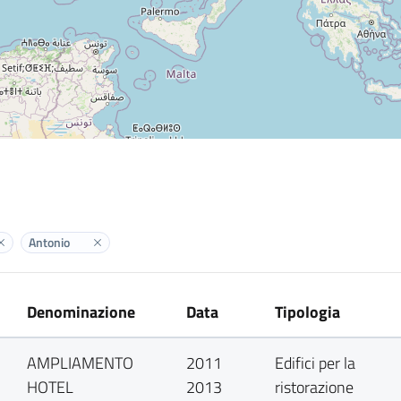
Antonio
Elimina label
Elimina label
Denominazione
Data
Tipologia
i
AMPLIAMENTO
2011
Edifici per la
HOTEL
2013
ristorazione