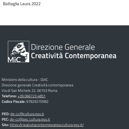
Battaglia Laura 2022
Ministero della cultura - DiAC
Direzione generale Creatività contemporanea
Via di San Michele 22, 00153 Roma
Telefono:
+39 066723 4851
Codice Fiscale:
97829270582
PEO:
dg-cc@cultura.gov.it
PEC:
dg-cc@pec.cultura.gov.it
Sito:
https://creativitacontemporanea.cultura.gov.it/