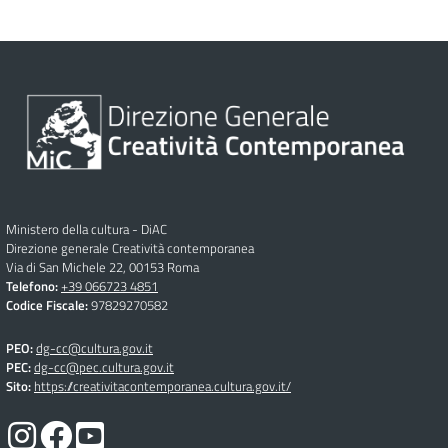
Ministero della cultura - DiAC
Direzione generale Creatività contemporanea
Via di San Michele 22, 00153 Roma
Telefono:
+39 066723 4851
Codice Fiscale:
97829270582
PEO:
dg-cc@cultura.gov.it
PEC:
dg-cc@pec.cultura.gov.it
Sito:
https://creativitacontemporanea.cultura.gov.it/