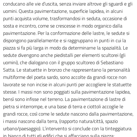
conducano alle vie d’uscita, senza inviare altrove gli sguardi e gli
uomini. Questa pavimentazione, superficie lapidea, in alcuni
punti acquista volume, trasformandosi in seduta, occasione di
sosta e incontro, come se crescesse in modo organico dalla
pavimentazione. Per la conformazione delle lastre, le sedute si
dispongono parallelamente e si raggruppano in punti in cui la
piazza si fa più larga in modo da determinarne la spazialità. Le
sedute divengono anche piedistalli per elementi scultorei (gli
uomini), che dialogano con il gruppo scultoreo di Sebastiano
Satta. Le statuette in bronzo che rappresentano la personalità
multiforme del poeta sardo, sono accolte da grandi rocce non
lavorate se non incise in alcuni punti per accogliere le statuette
stesse. I massi non sono poggiati sulla pavimentazione lapidea,
bensì sono infisse nel terreno. La pavimentazione di lastre di
pietra si interrompe, e una base di terra e ciottoli accoglie le
grandi rocce, così come le sedute nascono dalla pavimentazione,
i massi nascono dalla terra, (rapporto natura/città, spazio
urbano/paesaggio). L’intervento si conclude con la tinteggiatura
in bianco di tutti gli edifici che si affacciano sulla piazza: