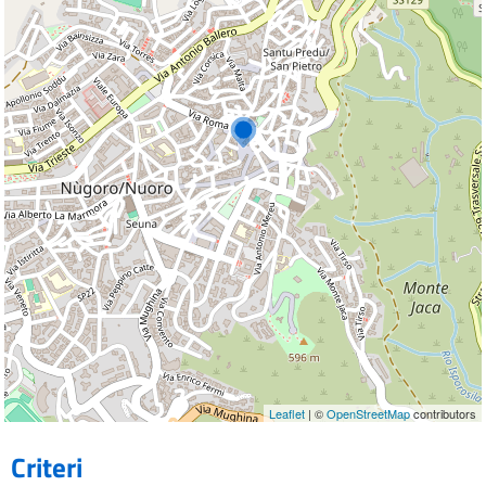
Leaflet
| ©
OpenStreetMap
contributors
Criteri