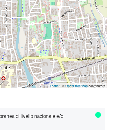
Leaflet
| ©
OpenStreetMap
contributors
poranea di livello nazionale e/o