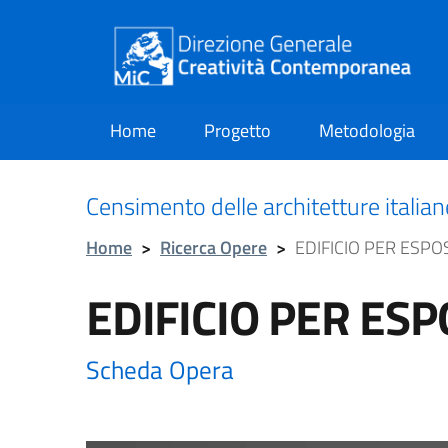
Home
Progetto
Metodologia
current
Censimento delle architetture italia
Home
>
Ricerca Opere
>
EDIFICIO PER ESPO
EDIFICIO PER ESP
Scheda Opera