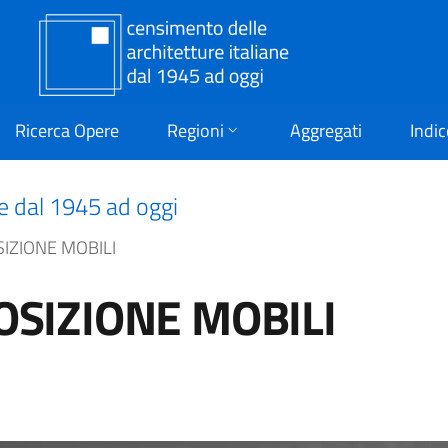
Ricerca Opere
Regioni
Aggregati
Indic
ne dal 1945 ad oggi
SIZIONE MOBILI
OSIZIONE MOBILI