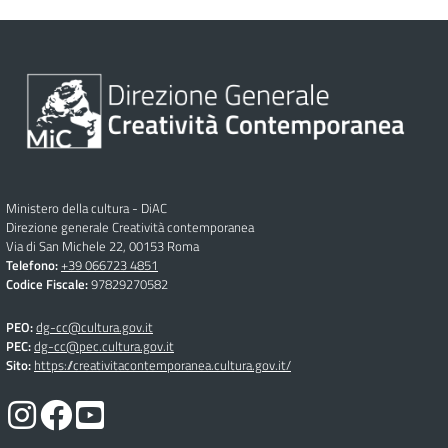
Ministero della cultura - DiAC
Direzione generale Creatività contemporanea
Via di San Michele 22, 00153 Roma
Telefono:
+39 066723 4851
Codice Fiscale:
97829270582
PEO:
dg-cc@cultura.gov.it
PEC:
dg-cc@pec.cultura.gov.it
Sito:
https://creativitacontemporanea.cultura.gov.it/