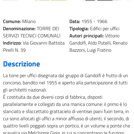
Comune:
Milano
Data:
1955 -
1966
Denominazione:
TORRE DEI
Tipologia:
Edifici per uffici
SERVIZI TECNICI COMUNALI
Autori principali:
Vittorio
Indirizzo:
Via Giovanni Battista
Gandolfi, Aldo Putelli, Renato
Pirelli N. 39
Bazzoni, Luigi Fratino
Descrizione
La torre per uffici disegnata dal gruppo di Gandolfi è frutto di un
concorso, bandito nel 1955 e aperto alla partecipazione di tutti
gli architetti nazionali.
È costituita da due diversi corpi di fabbrica, disposti
parallelamente e collegati da una manica comune: il primo è lo
slanciato e sfaccettato grattacielo di ventisei piani fuori terra, in
cui sono allocati gli uffici a minor afflusso di utenti; il secondo, di
quattro livelli poggiati sopra un portico, è un volume a ponte che
scavalca via Melchiorre Gioia, in cui si concentrano le funzioni