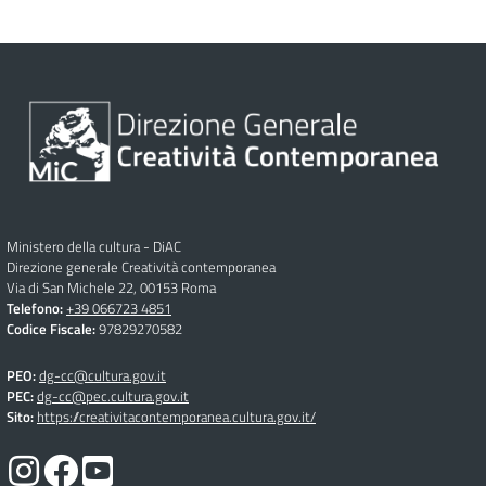
Ministero della cultura - DiAC
Direzione generale Creatività contemporanea
Via di San Michele 22, 00153 Roma
Telefono:
+39 066723 4851
Codice Fiscale:
97829270582
PEO:
dg-cc@cultura.gov.it
PEC:
dg-cc@pec.cultura.gov.it
Sito:
https://creativitacontemporanea.cultura.gov.it/