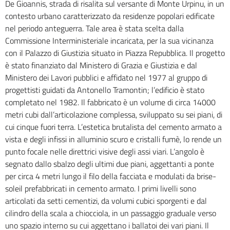
De Gioannis, strada di risalita sul versante di Monte Urpinu, in un
contesto urbano caratterizzato da residenze popolari edificate
nel periodo anteguerra. Tale area è stata scelta dalla
Commissione Interministeriale incaricata, per la sua vicinanza
con il Palazzo di Giustizia situato in Piazza Repubblica. Il progetto
è stato finanziato dal Ministero di Grazia e Giustizia e dal
Ministero dei Lavori pubblici e affidato nel 1977 al gruppo di
progettisti guidati da Antonello Tramontin; l’edificio è stato
completato nel 1982. Il fabbricato è un volume di circa 14000
metri cubi dall’articolazione complessa, sviluppato su sei piani, di
cui cinque fuori terra. L’estetica brutalista del cemento armato a
vista e degli infissi in alluminio scuro e cristalli fumè, lo rende un
punto focale nelle direttrici visive degli assi viari. L’angolo è
segnato dallo sbalzo degli ultimi due piani, aggettanti a ponte
per circa 4 metri lungo il filo della facciata e modulati da brise-
soleil prefabbricati in cemento armato. I primi livelli sono
articolati da setti cementizi, da volumi cubici sporgenti e dal
cilindro della scala a chiocciola, in un passaggio graduale verso
uno spazio interno su cui aggettano i ballatoi dei vari piani. Il