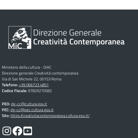
Ministero della cultura - DiAC
Direzione generale Creatività contemporanea
Via di San Michele 22, 00153 Roma
Telefono:
+39 066723 4851
Codice Fiscale:
97829270582
PEO:
dg-cc@cultura.gov.it
PEC:
dg-cc@pec.cultura.gov.it
Sito:
https://creativitacontemporanea.cultura.gov.it/