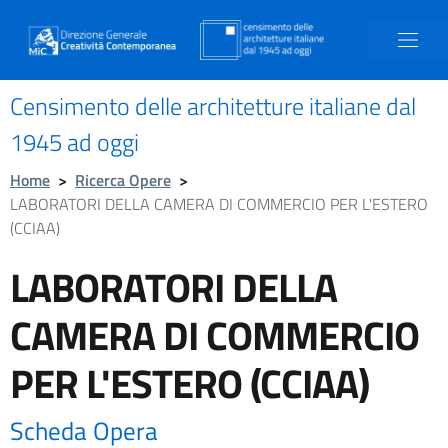
Censimento delle architetture italiane dal
1945 ad oggi
Home
>
Ricerca Opere
>
LABORATORI DELLA CAMERA DI COMMERCIO PER L'ESTERO
(CCIAA)
LABORATORI DELLA
CAMERA DI COMMERCIO
PER L'ESTERO (CCIAA)
Scheda Opera