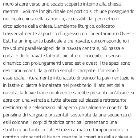
muro si apre verso uno spazio scoperto intorno alla chiesa,
mentre il volume longitudinale del portico si chiude proseguendo
nei locali chiusi della canonica, accessibili dal perimetro di
circolazione della chiesa. L’ambiente liturgico, collocato
trasversalmente al portico d’ingresso con l’orientamento Ovest-
Est, ha un impianto basilicale a tre navate, cui corrispondono i
tre volumi parallelepipedi della navata centrale, più bassa e
corta, e delle navate laterali, più alte e concepite in senso
dinamico con prolungamenti verso est e ovest; i tre spazi sono
resi comunicanti da quattro semplici campate. L’interno è
essenziale, interamente intonacato di bianco; la pavimentazione
in lastre di pietra è innalzata nel presbiterio. Il lato est della
navata, laddove tradizionalmente sarebbe presente un’abside, si
apre con una vetrata a tutta altezza sul piazzale retrostante
destinato alle celebrazioni all’aperto, parzialmente coperto da
pensilina di frangisole orizzontali sostenuta da una sequenza di
esili colonne. I corpi di fabbrica principali presentano una
struttura portante in calcestruzzo armato e tamponamenti in
poroton intonacati di bianco, mentre la copertura della chiesa e