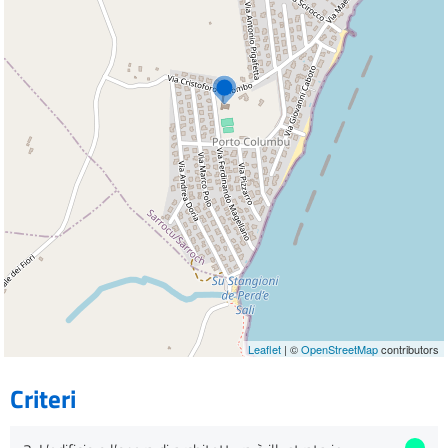
Leaflet
| ©
OpenStreetMap
contributors
Criteri