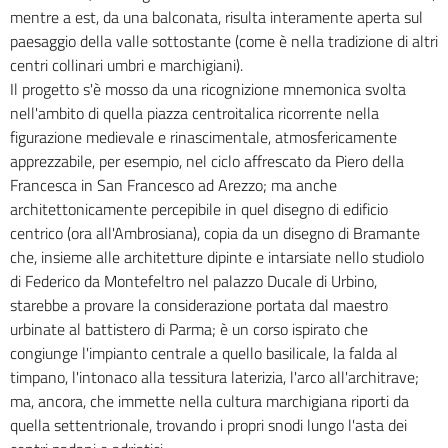
mentre a est, da una balconata, risulta interamente aperta sul
paesaggio della valle sottostante (come è nella tradizione di altri
centri collinari umbri e marchigiani).
Il progetto s'è mosso da una ricognizione mnemonica svolta
nell'ambito di quella piazza centroitalica ricorrente nella
figurazione medievale e rinascimentale, atmosfericamente
apprezzabile, per esempio, nel ciclo affrescato da Piero della
Francesca in San Francesco ad Arezzo; ma anche
architettonicamente percepibile in quel disegno di edificio
centrico (ora all'Ambrosiana), copia da un disegno di Bramante
che, insieme alle architetture dipinte e intarsiate nello studiolo
di Federico da Montefeltro nel palazzo Ducale di Urbino,
starebbe a provare la considerazione portata dal maestro
urbinate al battistero di Parma; è un corso ispirato che
congiunge l'impianto centrale a quello basilicale, la falda al
timpano, l'intonaco alla tessitura laterizia, l'arco all'architrave;
ma, ancora, che immette nella cultura marchigiana riporti da
quella settentrionale, trovando i propri snodi lungo l'asta dei