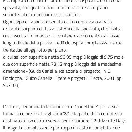
È composto da quattro corpi di fabbrica disposti secondo una
spezzata, con quattro piani fuori terra oltre a un piano
seminterrato per autorimesse e cantine.
Ogni corpo di fabbrica è servito da un corpo scala aerato,
dislocato sui punti di flesso esterni della spezzata, che risulta
così inscritta in un arco di circonferenza con centro sull'asse
longitudinale della piazza. L'edificio ospita complessivamente
trentadue alloggi, otto per piano,
di cui sei con superficie netta 90,95 mq più loggia di 9,75 mq e
due con superficie netta 73,12 mq più loggia della medesima
dimensione» (Guido Canella, Relazione di progetto, in E.
Bordogna, "Guido Canella. Opere e progetti", Electa, 2001, pp.
96-103)..
L’edificio, denominato familiarmente “panettone” per la sua
forma circolare, risale agli anni ‘80 e fa parte di un complesso
destinato a uso centro servizi per il quartiere Q2 di Monte Dago.
Il progetto complessivo è purtroppo rimasto incompleto, due