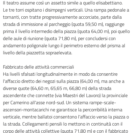
Il teatro assume così un assetto simile a quello elisabettiano.
Le tre torri ospitano i disimpegni verticali. Una rampa pedonale a
tornanti, con tratte progressivamente accorciate, parte dalla
strada di immissione al parcheggio (quota 59,50 m), raggiunge
prima il livello intermedio della piazza (quota 64,00 m), poi quello
delle aule di riunione (quota 71,80 m), per concludersi con
andamento poligonale lungo il perimetro esterno del prisma al
livello della piazzetta sopraelevata.
Fabbricato delle attività commerciali
Ha livelli sfalsati longitudinalmente in modo da consentire
l'affaccio diretto dei negozi sulla piazza (64,00 m), ma anche a
diverse quote (64,60 m, 65,65 m, 66,80 m) della strada
ascendente che connette (via Maestri del Lavoro) la provinciale
per Camerino all'asse nord-sud. Un sistema rampe-scale-
ascensori-montacarichi ne garantisce la percorribilità interna
verticale, mentre ballatoi consentono l'affaccio verso la piazza o
la strada. Collegamenti pensili lo mettono in continuità con il
corpo delle attività collettive (quota 71,80 m) e con il fabbricato