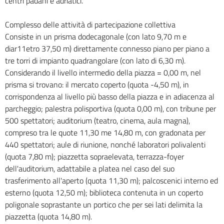
centri padani e adriatici.
Complesso delle attività di partecipazione collettiva
Consiste in un prisma dodecagonale (con lato 9,70 m e
diar11etro 37,50 m) direttamente connesso piano per piano a
tre torri di impianto quadrangolare (con lato di 6,30 m).
Considerando il livello intermedio della piazza = 0,00 m, nel
prisma si trovano: il mercato coperto (quota -4,50 m), in
corrispondenza al livello più basso della piazza e in adiacenza al
parcheggio; palestra polisportiva (quota 0,00 m), con tribune per
500 spettatori; auditorium (teatro, cinema, aula magna),
compreso tra le quote 11,30 me 14,80 m, con gradonata per
440 spettatori; aule di riunione, nonché laboratori polivalenti
(quota 7,80 m); piazzetta sopraelevata, terrazza-foyer
dell'auditorium, adattabile a platea nel caso del suo
trasferimento all'aperto (quota 11,30 m); palcoscenici interno ed
esterno (quota 12,50 m); biblioteca contenuta in un coperto
poligonale soprastante un portico che per sei lati delimita la
piazzetta (quota 14,80 m).