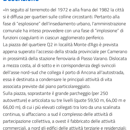
«In seguito al terremoto del 1972 e alla frana del 1982 la città
si è diffusa per quartieri sulle colline circostanti. Pertanto alla
fase di “esplosione” dell'insediamento urbano, l'amministrazione
comunale ha inteso provvedere con una fase di “implosione” di
funzioni coagulanti in ciascun agglomerato periferico.
La piazza del quartiere Q2 in località Monte d'Ago è prevista
appena superato l'accesso della strada provinciale per Camerano
in prossimità della stazione ferroviaria di Passo Varano. Dislocata
a mezza costa, al di sotto e in corrispondenza degli svincoli
dell'asse nord-sud che collega il porto di Ancona all'autostrada,
essa è destinata a condensare le principali attività di vita
associata previste dal piano particolareggiato.
Sulla piazza, soprastante il grande parcheggio (per 250
autovetture) e articolata su tre livelli (quote 59,50 m, 64,00 m e
66,00 m), di cui i più elevati collegati tra loro da una scalinata
continua, si affacciano: a sud il complesso delle attività di
partecipazione collettiva, a ovest il fabbricato delle attività
commerciali, a nord gli edifici delle attività terziarie e residenziali;