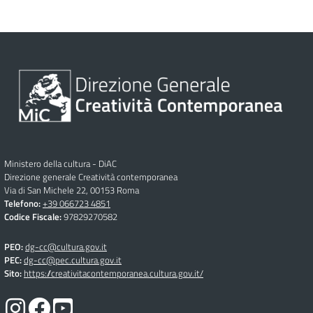
Ministero della cultura - DiAC
Direzione generale Creatività contemporanea
Via di San Michele 22, 00153 Roma
Telefono:
+39 066723 4851
Codice Fiscale:
97829270582
PEO:
dg-cc@cultura.gov.it
PEC:
dg-cc@pec.cultura.gov.it
Sito:
https://creativitacontemporanea.cultura.gov.it/