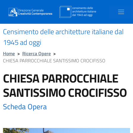
Censimento delle architetture italiane dal
1945 ad oggi
Home
>
Ricerca Opere
>
CHIESA PARROCCHIALE SANTISSIMO CROCIFISSO
CHIESA PARROCCHIALE
SANTISSIMO CROCIFISSO
Scheda Opera