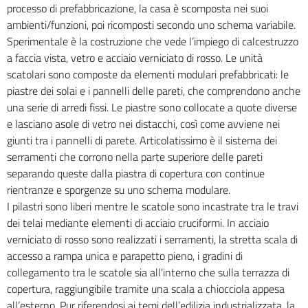
processo di prefabbricazione, la casa è scomposta nei suoi
ambienti/funzioni, poi ricomposti secondo uno schema variabile.
Sperimentale è la costruzione che vede l’impiego di calcestruzzo
a faccia vista, vetro e acciaio verniciato di rosso. Le unità
scatolari sono composte da elementi modulari prefabbricati: le
piastre dei solai e i pannelli delle pareti, che comprendono anche
una serie di arredi fissi. Le piastre sono collocate a quote diverse
e lasciano asole di vetro nei distacchi, così come avviene nei
giunti tra i pannelli di parete. Articolatissimo è il sistema dei
serramenti che corrono nella parte superiore delle pareti
separando queste dalla piastra di copertura con continue
rientranze e sporgenze su uno schema modulare.
I pilastri sono liberi mentre le scatole sono incastrate tra le travi
dei telai mediante elementi di acciaio cruciformi. In acciaio
verniciato di rosso sono realizzati i serramenti, la stretta scala di
accesso a rampa unica e parapetto pieno, i gradini di
collegamento tra le scatole sia all'interno che sulla terrazza di
copertura, raggiungibile tramite una scala a chiocciola appesa
all’esterno. Pur riferendosi ai temi dell’edilizia industrializzata, la