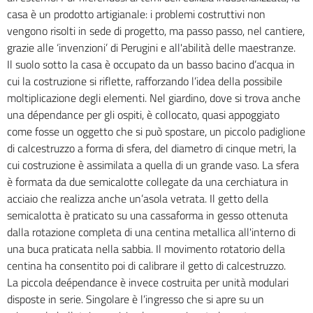
casa è un prodotto artigianale: i problemi costruttivi non
vengono risolti in sede di progetto, ma passo passo, nel cantiere,
grazie alle ‘invenzioni’ di Perugini e all'abilità delle maestranze.
Il suolo sotto la casa è occupato da un basso bacino d’acqua in
cui la costruzione si riflette, rafforzando l’idea della possibile
moltiplicazione degli elementi. Nel giardino, dove si trova anche
una dépendance per gli ospiti, è collocato, quasi appoggiato
come fosse un oggetto che si può spostare, un piccolo padiglione
di calcestruzzo a forma di sfera, del diametro di cinque metri, la
cui costruzione è assimilata a quella di un grande vaso. La sfera
è formata da due semicalotte collegate da una cerchiatura in
acciaio che realizza anche un’asola vetrata. Il getto della
semicalotta è praticato su una cassaforma in gesso ottenuta
dalla rotazione completa di una centina metallica all'interno di
una buca praticata nella sabbia. Il movimento rotatorio della
centina ha consentito poi di calibrare il getto di calcestruzzo.
La piccola deépendance è invece costruita per unità modulari
disposte in serie. Singolare è l’ingresso che si apre su un