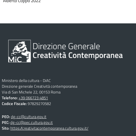
Alberto Coppo 2022
Ministero della cultura - DiAC
Direzione generale Creatività contemporanea
Via di San Michele 22, 00153 Roma
Telefono:
+39 066723 4851
Codice Fiscale:
97829270582
PEO:
dg-cc@cultura.gov.it
PEC:
dg-cc@pec.cultura.gov.it
Sito:
https://creativitacontemporanea.cultura.gov.it/