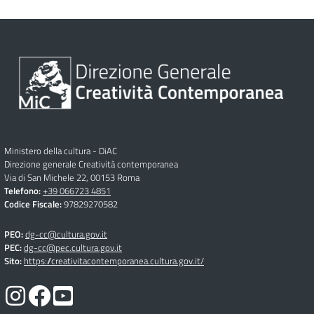
Ministero della cultura - DiAC
Direzione generale Creatività contemporanea
Via di San Michele 22, 00153 Roma
Telefono:
+39 066723 4851
Codice Fiscale:
97829270582
PEO:
dg-cc@cultura.gov.it
PEC:
dg-cc@pec.cultura.gov.it
Sito:
https://creativitacontemporanea.cultura.gov.it/