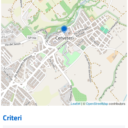
Leaflet
| ©
OpenStreetMap
contributors
Criteri