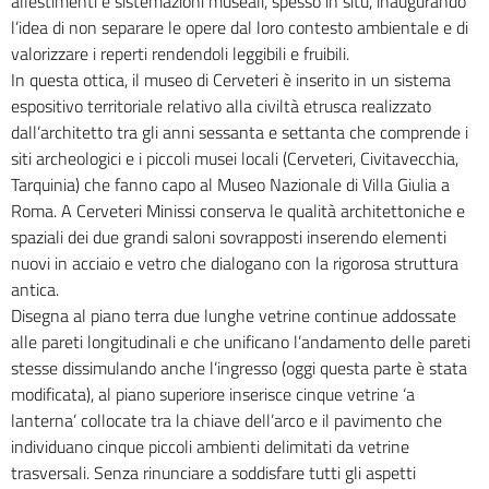
allestimenti e sistemazioni museali, spesso in situ, inaugurando
l’idea di non separare le opere dal loro contesto ambientale e di
valorizzare i reperti rendendoli leggibili e fruibili.
In questa ottica, il museo di Cerveteri è inserito in un sistema
espositivo territoriale relativo alla civiltà etrusca realizzato
dall’architetto tra gli anni sessanta e settanta che comprende i
siti archeologici e i piccoli musei locali (Cerveteri, Civitavecchia,
Tarquinia) che fanno capo al Museo Nazionale di Villa Giulia a
Roma. A Cerveteri Minissi conserva le qualità architettoniche e
spaziali dei due grandi saloni sovrapposti inserendo elementi
nuovi in acciaio e vetro che dialogano con la rigorosa struttura
antica.
Disegna al piano terra due lunghe vetrine continue addossate
alle pareti longitudinali e che unificano l’andamento delle pareti
stesse dissimulando anche l’ingresso (oggi questa parte è stata
modificata), al piano superiore inserisce cinque vetrine ‘a
lanterna’ collocate tra la chiave dell’arco e il pavimento che
individuano cinque piccoli ambienti delimitati da vetrine
trasversali. Senza rinunciare a soddisfare tutti gli aspetti