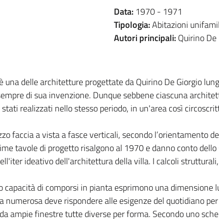
Data:
1970 -
1971
Tipologia:
Abitazioni unifamil
Autori principali:
Quirino De 
, è una delle architetture progettate da Quirino De Giorgio lu
sempre di sua invenzione. Dunque sebbene ciascuna architett
 stati realizzati nello stesso periodo, in un'area così circoscri
zzo faccia a vista a fasce verticali, secondo l’orientamento de
 prime tavole di progetto risalgono al 1970 e danno conto dell
iter ideativo dell'architettura della villa. I calcoli strutturali
ro capacità di comporsi in pianta esprimono una dimensione lu
ia numerosa deve rispondere alle esigenze del quotidiano per 
i da ampie finestre tutte diverse per forma. Secondo uno schem