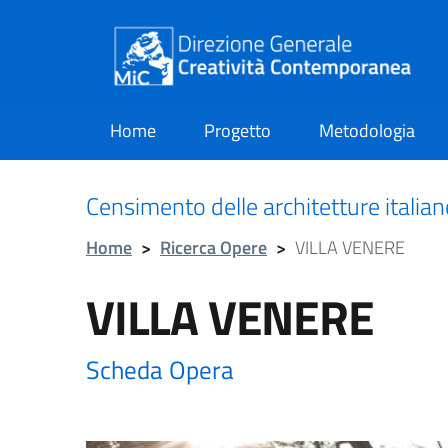
Home
Progetto
Metodologia
current
Censimento delle architetture italia
Home
>
Ricerca Opere
>
VILLA VENERE
VILLA VENERE
Scheda Opera