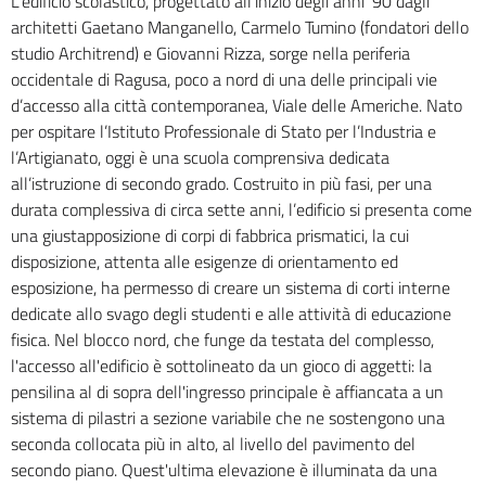
L'edificio scolastico, progettato all’inizio degli anni ’90 dagli
architetti Gaetano Manganello, Carmelo Tumino (fondatori dello
studio Architrend) e Giovanni Rizza, sorge nella periferia
occidentale di Ragusa, poco a nord di una delle principali vie
d’accesso alla città contemporanea, Viale delle Americhe. Nato
per ospitare l’Istituto Professionale di Stato per l’Industria e
l’Artigianato, oggi è una scuola comprensiva dedicata
all’istruzione di secondo grado. Costruito in più fasi, per una
durata complessiva di circa sette anni, l’edificio si presenta come
una giustapposizione di corpi di fabbrica prismatici, la cui
disposizione, attenta alle esigenze di orientamento ed
esposizione, ha permesso di creare un sistema di corti interne
dedicate allo svago degli studenti e alle attività di educazione
fisica. Nel blocco nord, che funge da testata del complesso,
l'accesso all'edificio è sottolineato da un gioco di aggetti: la
pensilina al di sopra dell'ingresso principale è affiancata a un
sistema di pilastri a sezione variabile che ne sostengono una
seconda collocata più in alto, al livello del pavimento del
secondo piano. Quest'ultima elevazione è illuminata da una