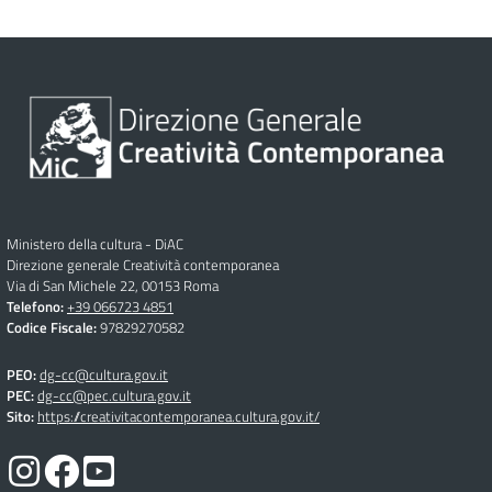
Ministero della cultura - DiAC
Direzione generale Creatività contemporanea
Via di San Michele 22, 00153 Roma
Telefono:
+39 066723 4851
Codice Fiscale:
97829270582
PEO:
dg-cc@cultura.gov.it
PEC:
dg-cc@pec.cultura.gov.it
Sito:
https://creativitacontemporanea.cultura.gov.it/