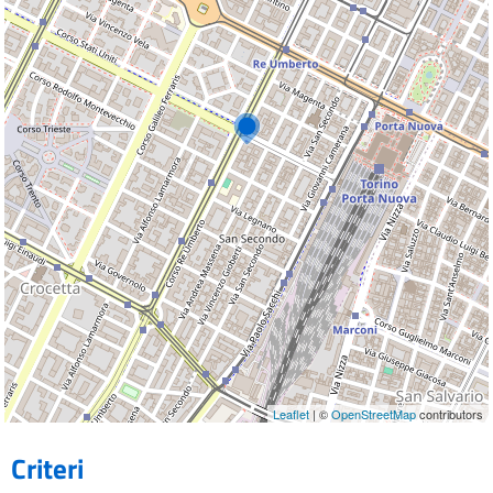
Leaflet
| ©
OpenStreetMap
contributors
Criteri