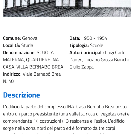
Comune:
Genova
Data:
1950 -
1954
Località:
Sturla
Tipologia:
Scuole
Denominazione:
SCUOLA
Autori principali:
Luigi Carlo
MATERNA, QUARTIERE INA-
Daneri, Luciano Grossi Bianchi,
CASA, VILLA BERNABO BREA
Giulio Zappa
Indirizzo:
Viale Bernabò Brea
N. 40
Descrizione
L'edificio fa parte del complesso INA-Casa Bernabò Brea posto
entro un parco preesistente (una valletta ricca di vegetazione) e
comprendente 14 costruzioni (13 residenze e l'asilo). L'edificio
sorge nella zona nord del parco ed è formato da tre corpi