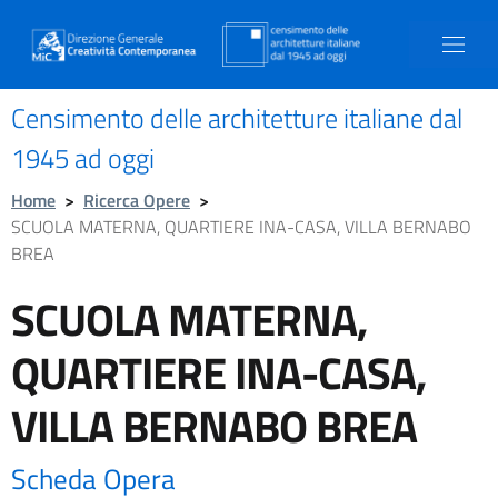
Censimento delle architetture italiane dal
1945 ad oggi
Home
>
Ricerca Opere
>
SCUOLA MATERNA, QUARTIERE INA-CASA, VILLA BERNABO
BREA
SCUOLA MATERNA,
QUARTIERE INA-CASA,
VILLA BERNABO BREA
Scheda Opera