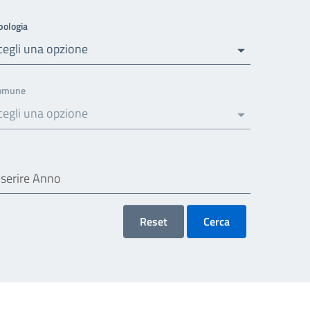
pologia
cegli una opzione
omune
cegli una opzione
Reset
Cerca