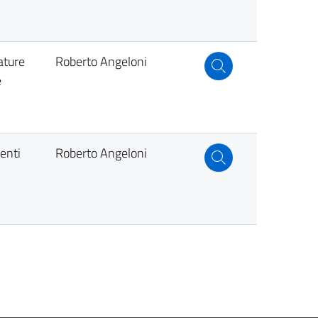
ature
Roberto Angeloni
e
enti
Roberto Angeloni