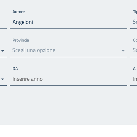
Autore
Ti
S
Provincia
C
Scegli una opzione
S
DA
A