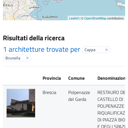
Leaflet
| ©
OpenStreetMap
contributors
Risultati della ricerca
1 architetture trovate per
Cappa
Elimina labe
Brunella
Elimina label
Provincia
Comune
Denominazione
Brescia
Polpenazze
RESTAURO DEL
del Garda
CASTELLO DI
POLPENAZZE E
RIQUALIFICAZ
DI PIAZZA BIOL
E DEGLI SPAZI