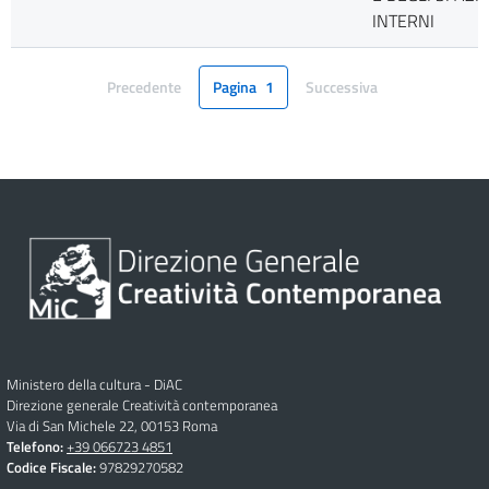
INTERNI
Precedente
Pagina
1
Successiva
Pagina
Pagina
Ministero della cultura - DiAC
Direzione generale Creatività contemporanea
Via di San Michele 22, 00153 Roma
Telefono:
+39 066723 4851
Codice Fiscale:
97829270582