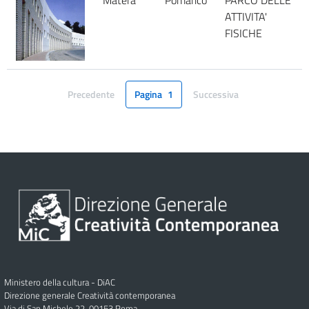
Matera
Pomarico
PARCO DELLE
ATTIVITA'
FISICHE
Precedente
Pagina
1
Successiva
Pagina
Pagina
Ministero della cultura - DiAC
Direzione generale Creatività contemporanea
Via di San Michele 22, 00153 Roma