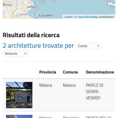
Leaflet
| ©
OpenStreetMap
contributors
Risultati della ricerca
2 architetture trovate per
Conte
Elimina labe
Antonio
Elimina label
Provincia
Comune
Denominazione
Matera
Matera
PARCO DI
SERRA
VENRDI'