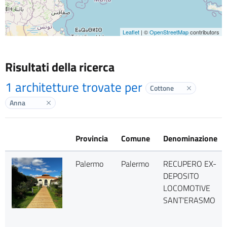
Leaflet
| ©
OpenStreetMap
contributors
Risultati della ricerca
1 architetture trovate per
Cottone
Elimina labe
Anna
Elimina label
Provincia
Comune
Denominazione
Palermo
Palermo
RECUPERO EX-
DEPOSITO
LOCOMOTIVE
SANT'ERASMO