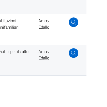
Abitazioni
Amos
unifamiliari
Edallo
Edifici per il culto
Amos
Edallo