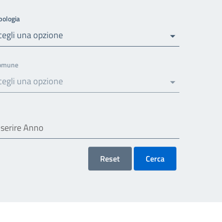
pologia
cegli una opzione
omune
cegli una opzione
Reset
Cerca