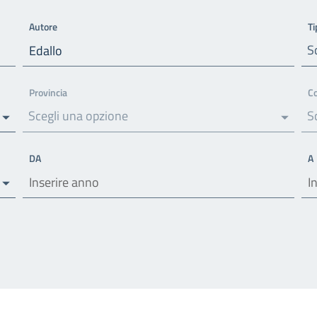
Autore
Ti
S
Provincia
C
Scegli una opzione
S
DA
A