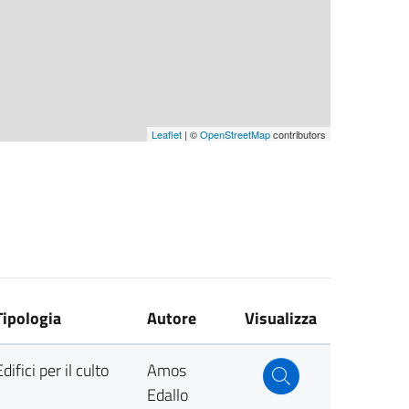
Leaflet
| ©
OpenStreetMap
contributors
Tipologia
Autore
Visualizza
Edifici per il culto
Amos
Edallo