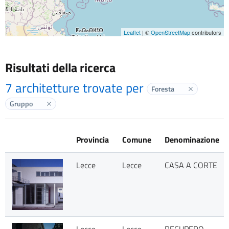
Leaflet
| ©
OpenStreetMap
contributors
Risultati della ricerca
7 architetture trovate per
Foresta
Elimina labe
Gruppo
Elimina label
Provincia
Comune
Denominazione
Lecce
Lecce
CASA A CORTE