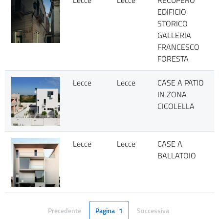
Lecce
Lecce
RECUPERO
EDIFICIO
STORICO
GALLERIA
FRANCESCO
FORESTA
Lecce
Lecce
CASE A PATIO
IN ZONA
CICOLELLA
Lecce
Lecce
CASE A
BALLATOIO
Precedente
Pagina
1
Successiva
Pagina
Pagina