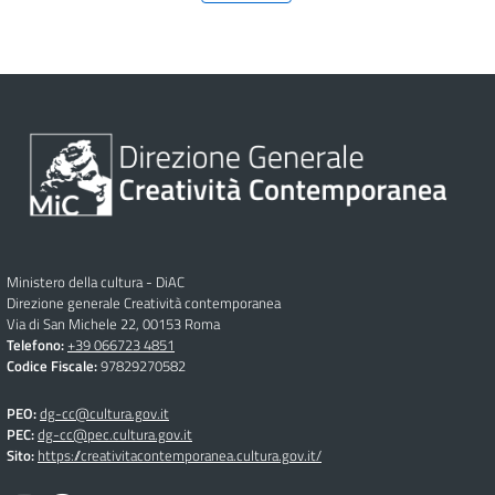
Ministero della cultura - DiAC
Direzione generale Creatività contemporanea
Via di San Michele 22, 00153 Roma
Telefono:
+39 066723 4851
Codice Fiscale:
97829270582
PEO:
dg-cc@cultura.gov.it
PEC:
dg-cc@pec.cultura.gov.it
Sito:
https://creativitacontemporanea.cultura.gov.it/